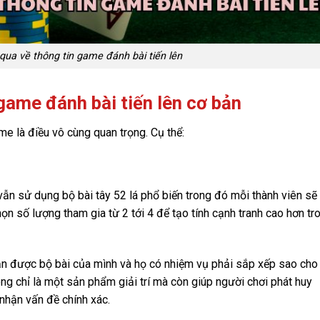
 qua về thông tin game đánh bài tiến lên
 game đánh bài tiến lên cơ bản
e là điều vô cùng quan trọng. Cụ thể:
ẫn sử dụng bộ bài tây 52 lá phổ biến trong đó mỗi thành viên sẽ
ọn số lượng tham gia từ 2 tới 4 để tạo tính cạnh tranh cao hơn tr
hận được bộ bài của mình và họ có nhiệm vụ phải sắp xếp sao cho
ng chỉ là một sản phẩm giải trí mà còn giúp người chơi phát huy
nhận vấn đề chính xác.