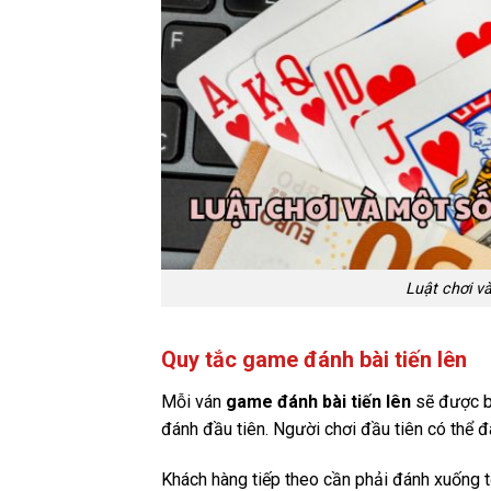
Luật chơi v
Quy tắc game đánh bài tiến lên
Mỗi ván
game đánh bài tiến lên
sẽ được b
đánh đầu tiên. Người chơi đầu tiên có thể 
Khách hàng tiếp theo cần phải đánh xuống t