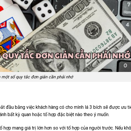
à một số quy tắc đơn giản cần phải nhớ
ắt đầu bằng việc khách hàng có cho mình lá 3 bích sẽ được ưu ti
đánh bất kỳ quan hoặc tổ hợp đặc biệt nào theo ý muốn.
ổ hợp mang giá trị lớn hơn so với tổ hợp của người trước. Nếu kh