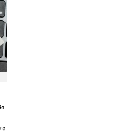
ên
ông