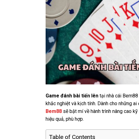
Game đánh bài tiến lên
tại nhà cái Bem88 
khắc nghiệt và kịch tính. Dành cho những ai
Bem88
sẽ bật mí về hành trình nâng cao kỹ
hiệu quả, phù hợp.
Table of Contents