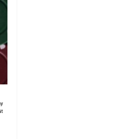
ây
ật