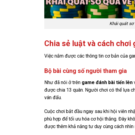
Khái quát sơ
Chia sẻ luật và cách chơi
Việc nắm được các thông tin cơ bản của gam
Bộ bài cùng số người tham gia
Như đã nói ở trên
game đánh bài tiến lên
v
được chia 13 quân. Người chơi có thể lựa ch
ván đấu.
Cuộc chơi bắt đầu ngay sau khi hội viên n
phù hợp để tối ưu hóa cơ hội thắng. Đây khô
được thêm khả năng tư duy cùng cách nhìn 