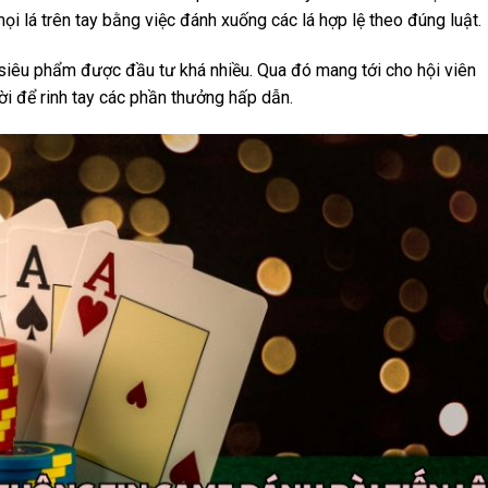
ọi lá trên tay bằng việc đánh xuống các lá hợp lệ theo đúng luật.
siêu phẩm được đầu tư khá nhiều. Qua đó mang tới cho hội viên
ời để rinh tay các phần thưởng hấp dẫn.