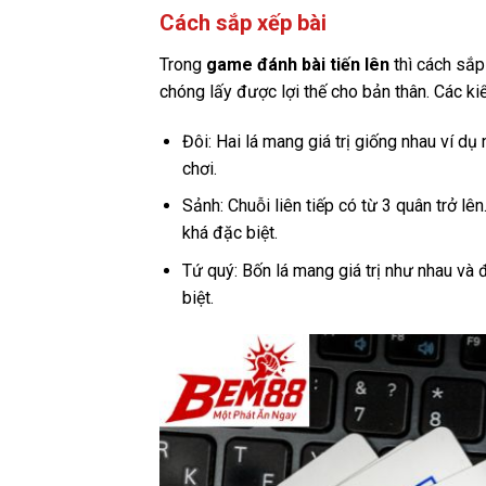
Cách sắp xếp bài
Trong
game đánh bài tiến lên
thì cách sắp
chóng lấy được lợi thế cho bản thân. Các ki
Đôi: Hai lá mang giá trị giống nhau ví d
chơi.
Sảnh: Chuỗi liên tiếp có từ 3 quân trở l
khá đặc biệt.
Tứ quý: Bốn lá mang giá trị như nhau và
biệt.