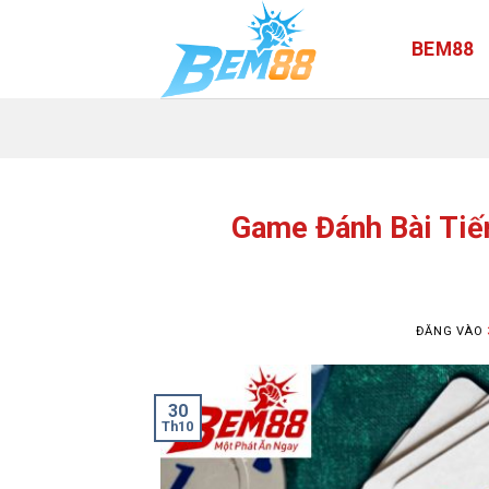
Bỏ
qua
BEM88
nội
dung
Game Đánh Bài Tiế
ĐĂNG VÀO
30
Th10