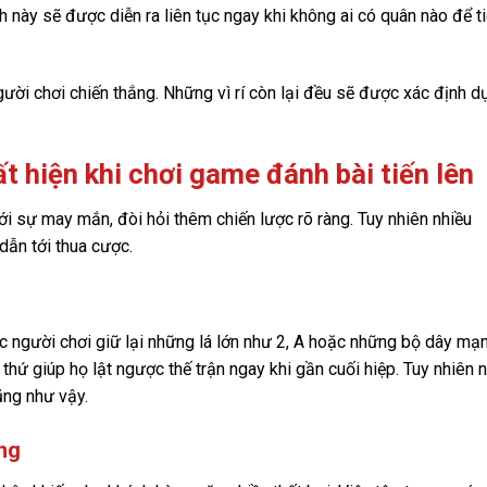
nh này sẽ được diễn ra liên tục ngay khi không ai có quân nào để t
người chơi chiến thắng. Những vì rí còn lại đều sẽ được xác định d
t hiện khi chơi game đánh bài tiến lên
ới sự may mắn, đòi hỏi thêm chiến lược rõ ràng. Tuy nhiên nhiều
dẫn tới thua cược.
ệc người chơi giữ lại những lá lớn như 2, A hoặc những bộ dây mạ
thứ giúp họ lật ngược thế trận ngay khi gần cuối hiệp. Tuy nhiên 
ũng như vậy.
ng