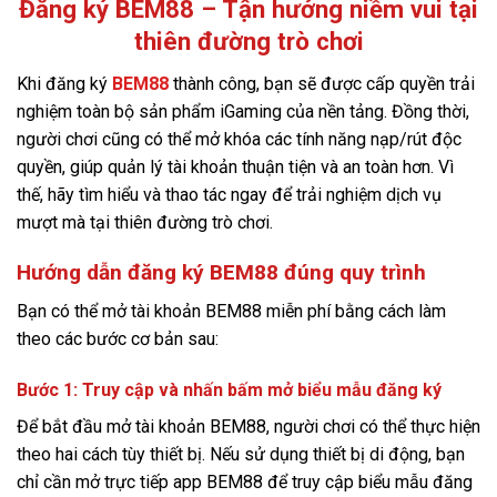
Đăng ký BEM88 – Tận hưởng niềm vui tại
thiên đường trò chơi
Khi đăng ký
BEM88
thành công, bạn sẽ được cấp quyền trải
nghiệm toàn bộ sản phẩm iGaming của nền tảng. Đồng thời,
người chơi cũng có thể mở khóa các tính năng nạp/rút độc
quyền, giúp quản lý tài khoản thuận tiện và an toàn hơn. Vì
thế, hãy tìm hiểu và thao tác ngay để trải nghiệm dịch vụ
mượt mà tại thiên đường trò chơi.
Hướng dẫn đăng ký BEM88 đúng quy trình
Bạn có thể mở tài khoản BEM88 miễn phí bằng cách làm
theo các bước cơ bản sau:
Bước 1: Truy cập và nhấn bấm mở biểu mẫu đăng ký
Để bắt đầu mở tài khoản BEM88, người chơi có thể thực hiện
theo hai cách tùy thiết bị. Nếu sử dụng thiết bị di động, bạn
chỉ cần mở trực tiếp app BEM88 để truy cập biểu mẫu đăng