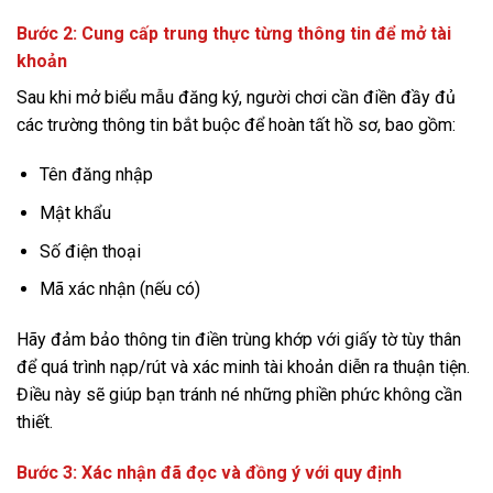
Bước 2: Cung cấp trung thực từng thông tin để mở tài
khoản
Sau khi mở biểu mẫu đăng ký, người chơi cần điền đầy đủ
các trường thông tin bắt buộc để hoàn tất hồ sơ, bao gồm:
Tên đăng nhập
Mật khẩu
Số điện thoại
Mã xác nhận (nếu có)
Hãy đảm bảo thông tin điền trùng khớp với giấy tờ tùy thân
để quá trình nạp/rút và xác minh tài khoản diễn ra thuận tiện.
Điều này sẽ giúp bạn tránh né những phiền phức không cần
thiết.
Bước 3: Xác nhận đã đọc và đồng ý với quy định