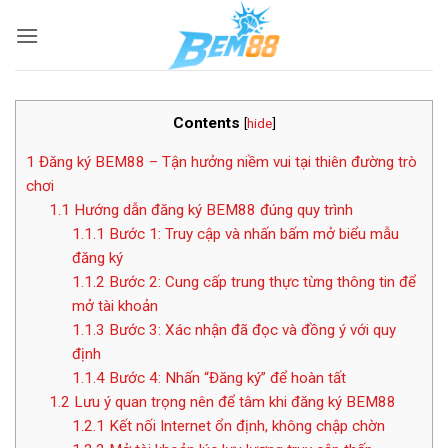
Bỏ
qua
nội
dung
Contents
[
hide
]
1
Đăng ký BEM88 – Tận hưởng niềm vui tại thiên đường trò
chơi
1.1
Hướng dẫn đăng ký BEM88 đúng quy trình
1.1.1
Bước 1: Truy cập và nhấn bấm mở biểu mẫu
đăng ký
1.1.2
Bước 2: Cung cấp trung thực từng thông tin để
mở tài khoản
1.1.3
Bước 3: Xác nhận đã đọc và đồng ý với quy
định
1.1.4
Bước 4: Nhấn “Đăng ký” để hoàn tất
1.2
Lưu ý quan trọng nên để tâm khi đăng ký BEM88
1.2.1
Kết nối Internet ổn định, không chập chờn