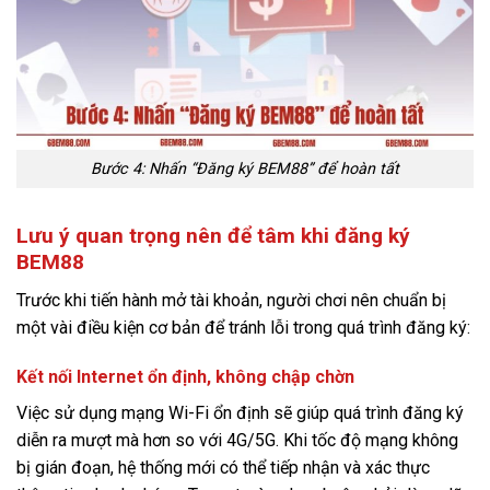
Bước 4: Nhấn “Đăng ký BEM88” để hoàn tất
Lưu ý quan trọng nên để tâm khi đăng ký
BEM88
Trước khi tiến hành mở tài khoản, người chơi nên chuẩn bị
một vài điều kiện cơ bản để tránh lỗi trong quá trình đăng ký:
Kết nối Internet ổn định, không chập chờn
Việc sử dụng mạng Wi-Fi ổn định sẽ giúp quá trình đăng ký
diễn ra mượt mà hơn so với 4G/5G. Khi tốc độ mạng không
bị gián đoạn, hệ thống mới có thể tiếp nhận và xác thực